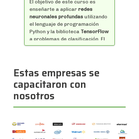
El objetivo de este curso es
proporcionará el conocimiento
enseñarte a aplicar
redes
necesario para lograr tus
neuronales profundas
utilizando
objetivos.
el lenguaje de programación
Python y la biblioteca
TensorFlow
a problemas de clasificación. El
curso parte de una breve
introducción a conceptos
básicos de machine learning,
Estas empresas se
para luego centrarse en el
diseño, entrenamiento y
capacitaron con
validación de redes neuronales
nosotros
profundas.
Al finalizar el curso habrás
aprendido los conceptos básicos
de:
Fundamentos de clusterización
y reducción dimensional
Principal Component Analysis