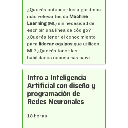
¿Querés entender los algoritmos
más relevantes de
Machine
Learning
(ML) sin necesidad de
escribir una línea de código?
¿Querés tener el conocimiento
para
liderar equipos
que utilicen
ML? ¿Querés tener las
habilidades necesarias para
decidir
qué algoritmo conviene
implementar
, o cuáles son las
Intro a Inteligencia
expectativas de que algo
Artificial con diseño y
funcione o no al comienzo de un
programación de
proyecto?
Redes Neuronales
¡Entonces el conocimiento
18 horas
ejecutivo de Machine Learning es
para ti! Este curso te