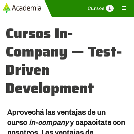
Cursos
1
Cursos In-
Company — Test-
Driven
Development
Aprovechá las ventajas de un
curso
in-company
y capacitate con
nosotros. Las ventajas de