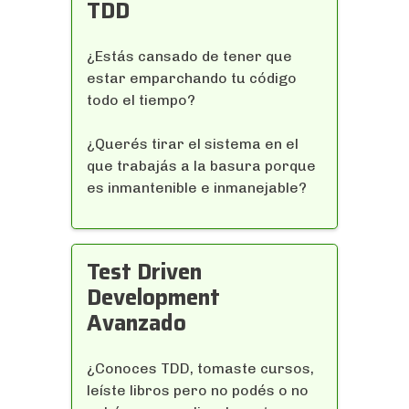
TDD
¿Estás cansado de tener que
estar emparchando tu código
todo el tiempo?
¿Querés tirar el sistema en el
que trabajás a la basura porque
es inmantenible e inmanejable?
¿Te gustaría estar seguro de
que los cambios que hiciste no
Test Driven
generarán errores?
Development
Avanzado
¿Te gustaría poder mejorar el
diseño de tu sistema sin tener
que rezar para no introducir
¿Conoces TDD, tomaste cursos,
bugs?
leíste libros pero no podés o no