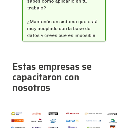
sabés como aplicarlo en tu
¡Entonces este curso es para
trabajo?
vos!
¿Mantenés un sistema que está
muy acoplado con la base de
datos y crees que es imposible
practicar TDD?
¿Tu sistema tiene muchos años
Estas empresas se
y cada vez que cambias algo se
rompe otra cosa?
capacitaron con
nosotros
¿Tenés que desarrollar un
sistema muy complejo y no sabés
cómo conviene aplicar TDD?
¡Entonces este curso es para
vos!